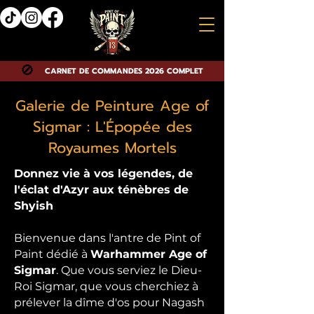
🚫
CARNET DE COMMANDES 2026 COMPLET
Galerie de Peinture Age of
Sigmar : L'Épopée des
Royaumes Mortels
Donnez vie à vos légendes, de
l'éclat d'Azyr aux ténèbres de
Shyish
Bienvenue dans l'antre de Pint of
Paint dédié à
Warhammer Age of
Sigmar
. Que vous serviez le Dieu-
Roi Sigmar, que vous cherchiez à
prélever la dîme d'os pour Nagash